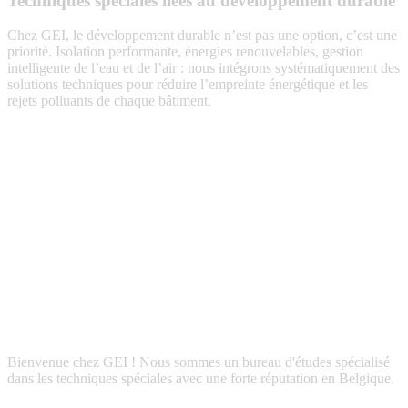
Techniques spéciales liées au développement durable
Chez GEI, le développement durable n’est pas une option, c’est une
priorité. Isolation performante, énergies renouvelables, gestion
intelligente de l’eau et de l’air : nous intégrons systématiquement des
solutions techniques pour réduire l’empreinte énergétique et les
rejets polluants de chaque bâtiment.
Techniques
spéciales
liées
au
développement
durable
Bienvenue chez GEI ! Nous sommes un bureau d'études spécialisé
dans les techniques spéciales avec une forte réputation en Belgique.